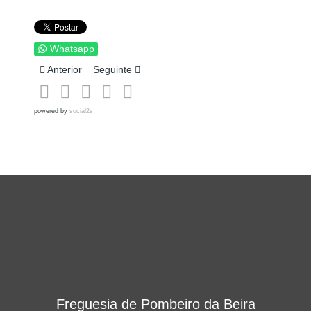
Whatsapp
Artigo anterior: Associações
Artigo seguinte: Assembleia de Freguesia
Anterior
Seguinte
powered by
social2s
Freguesia de Pombeiro da Beira