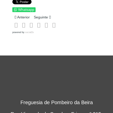
Whatsapp
Artigo anterior: Santa Quitéria 2024
Artigo seguinte: Festa do Bunho e do Junco
Anterior
Seguinte
powered by
social2s
Freguesia de Pombeiro da Beira