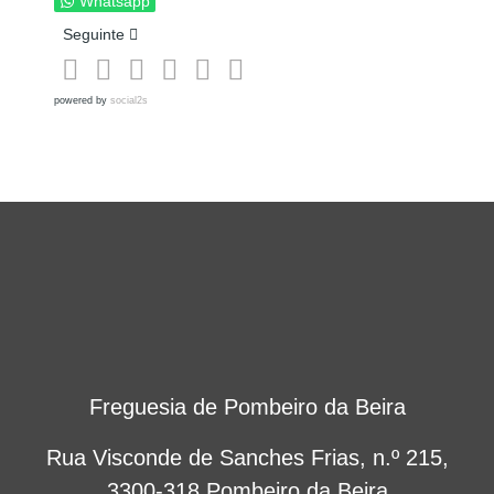
Whatsapp
Artigo seguinte: Limpeza de Terrenos e Espaços Florestais a
Seguinte
powered by
social2s
Freguesia de Pombeiro da Beira
Rua Visconde de Sanches Frias, n.º 215,
3300-318 Pombeiro da Beira