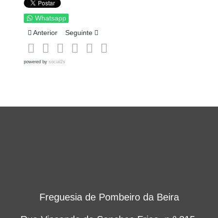
Whatsapp
Artigo anterior: COMUNICADO / ESCLARECIMENTO
Artigo seguinte: EDITAL
Anterior
Seguinte
powered by
social2s
Freguesia de Pombeiro da Beira