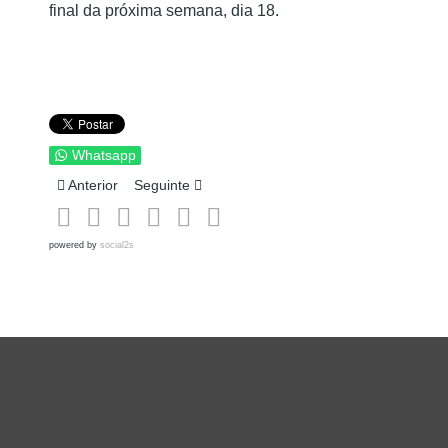
final da próxima semana, dia 18.
Whatsapp
Artigo anterior: PREENCHIMENTO DAS DECLARAÇÕES DE 
Artigo seguinte: Funeral Sebastião Gonçalves 
Anterior
Seguinte
powered by
social2s