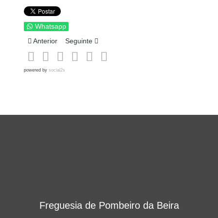
Whatsapp
Artigo anterior: O Fado no Feminino
Artigo seguinte: CAMPANHA DE RECOLHA DE 
Anterior
Seguinte
powered by
social2s
Freguesia de Pombeiro da Beira