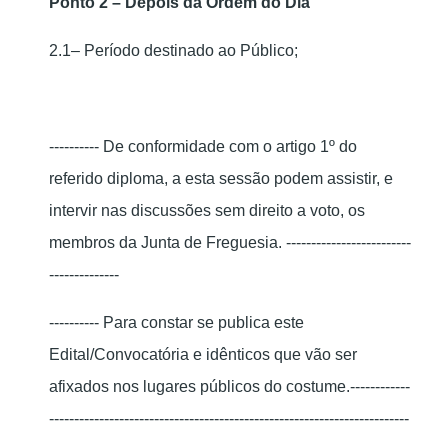
Ponto 2 –
Depois da Ordem do Dia
2.1– Período destinado ao Público;
---------- De conformidade com o artigo 1º do
referido diploma, a esta sessão podem assistir, e
intervir nas discussões sem direito a voto, os
membros da Junta de Freguesia. -------------------------
--------------
---------- Para constar se publica este
Edital/Convocatória e idênticos que vão ser
afixados nos lugares públicos do costume.------------
------------------------------------------------------------------------