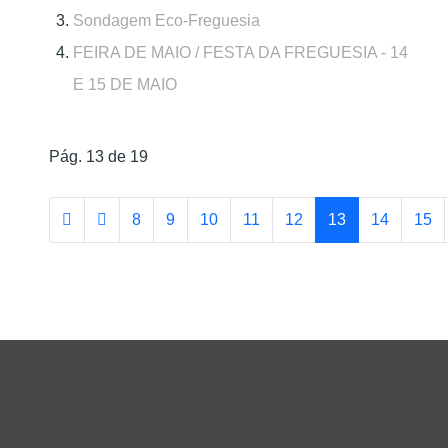
Sondagem Eco-Freguesia
FEIRA DE MAIO / FESTA DA FREGUESIA - 14
E 15 DE MAIO
Pág. 13 de 19
8
9
10
11
12
13
14
15