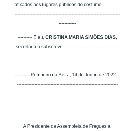
afixados nos lugares públicos do costume.------------
------------------------------------------------------------------------
------------
---------- E eu,
CRISTINA MARIA SIMÕES DIAS
,
secretária o subscrevi. --------------------------------------
---------- Pombeiro da Beira, 14 de Junho de 2022. -
---------------------------------------------------------------------
A Presidente da Assembleia de Freguesia,